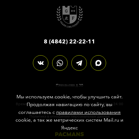
8 (4842) 22-22-11
Плеханова д.30
Мы используем cookie, чтобы улучшить сайт.
sale@fitnesskaluga.ru
Продолжая навигацию по сайту, вы
Время работы: пн-пт с 06:00 до 24:00, сб-вс с 07:00 до 24:00
соглашаетесь с
правилами использования
Политика в отношении персональных данных
cookie, а так же метрических систем Mail.ru и
Яндекс