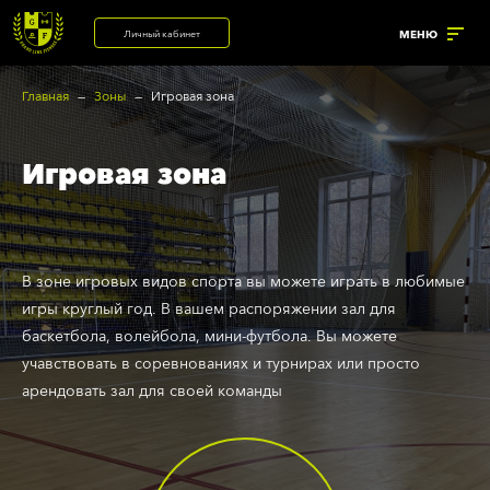
Личный кабинет
МЕНЮ
Главная
Зоны
Игровая зона
УСЛУГИ
Игровая зона
ренажерный зал
Корпоративный фитнес
Солярий с коллагеновыми
астольный теннис
лампами
В зоне игровых видов спорта вы можете играть в любимые
рупповые программы
игры круглый год. В вашем распоряжении зал для
Солярий
нализатор состава тела
баскетбола, волейбола, мини-футбола. Вы можете
Массажный кабинет
учавствовать в соревнованиях и турнирах или просто
анный комплекс
арендовать зал для своей команды