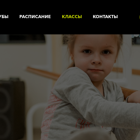
УБЫ
РАСПИСАНИЕ
КЛАССЫ
КОНТАКТЫ
УСЛУГИ
ренажерный зал
Корпоративный фитнес
Солярий с коллагеновыми
астольный теннис
лампами
рупповые программы
Солярий
нализатор состава тела
Массажный кабинет
анный комплекс