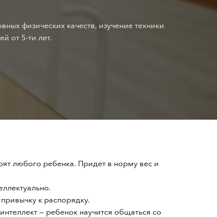
НОВОСТИ И АКЦИИ
овных физических качеств, изучение техники
КОНТАКТЫ
 от 5-ти лет.
РЕКВИЗИТЫ
рят любого ребенка. Придет в норму вес и
еллектуально.
привычку к распорядку.
нтеллект — ребенок научится общаться со