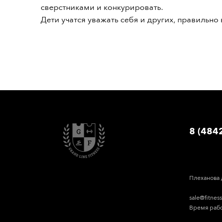
сверстниками и конкурировать.
Дети учатся уважать себя и других, правильно
8 (484
Плеханова 
sale@fitnes
Время работ