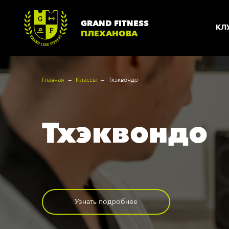
GRAND FITNESS
КЛ
ПЛЕХАНОВА
Главная
Классы
Тхэквондо
О КЛУБЕ
Тхэквондо
Плеханова
Т
Вакансии
Н
Согласие
Г
Техника безопасности
А
Узнать подробнее
Политика
Б