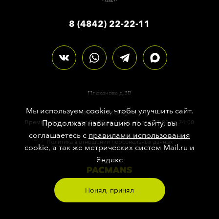
8 (4842) 22-22-11
Плеханова д.30
Мы используем cookie, чтобы улучшить сайт.
sale@fitnesskaluga.ru
Продолжая навигацию по сайту, вы
Время работы: пн-пт с 06:00 до 24:00, сб-вс с 07:00 до 24:00
соглашаетесь с
правилами использования
Политика в отношении персональных данных
cookie, а так же метрических систем Mail.ru и
Яндекс
Делали сайт во имя
Понял, принял
Великого и Ужасного Фитнеса