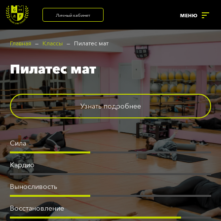
Личный кабинет
МЕНЮ
Главная
Классы
Пилатес мат
Пилатес мат
УСЛУГИ
ренажерный зал
Корпоративный фитнес
Узнать подробнее
Солярий с коллагеновыми
астольный теннис
лампами
рупповые программы
Солярий
Сила
нализатор состава тела
Массажный кабинет
Кардио
анный комплекс
Выносливость
Восстановление