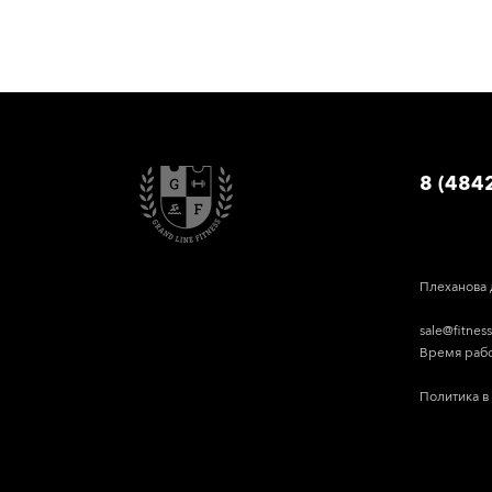
8 (484
Плеханова 
sale@fitnes
Время работ
Политика в