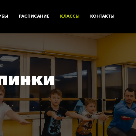
УБЫ
РАСПИСАНИЕ
КЛАССЫ
КОНТАКТЫ
УСЛУГИ
пинки
ренажерный зал
Корпоративный фитнес
Солярий с коллагеновыми
астольный теннис
лампами
рупповые программы
Солярий
нализатор состава тела
Массажный кабинет
анный комплекс