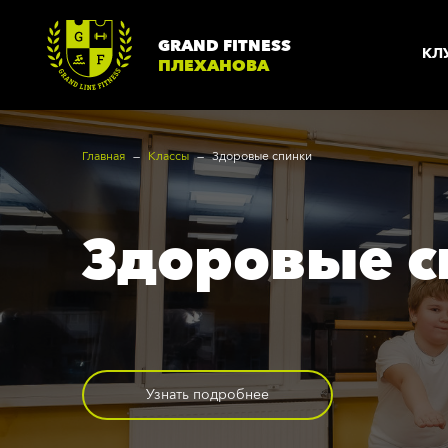
GRAND FITNESS
КЛ
ПЛЕХАНОВА
Главная
Классы
Здоровые спинки
О КЛУБЕ
Здоровые с
Плеханова
Т
Вакансии
Н
Согласие
Г
Техника безопасности
А
Узнать подробнее
Политика
Б