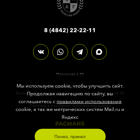
8 (4842) 22-22-11
Плеханова д.30
Мы используем cookie, чтобы улучшить сайт.
sale@fitnesskaluga.ru
Продолжая навигацию по сайту, вы
Время работы: пн-пт с 06:00 до 24:00, сб-вс с 07:00 до 24:00
соглашаетесь с
правилами использования
Политика в отношении персональных данных
cookie, а так же метрических систем Mail.ru и
Яндекс
Делали сайт во имя
Понял, принял
Великого и Ужасного Фитнеса