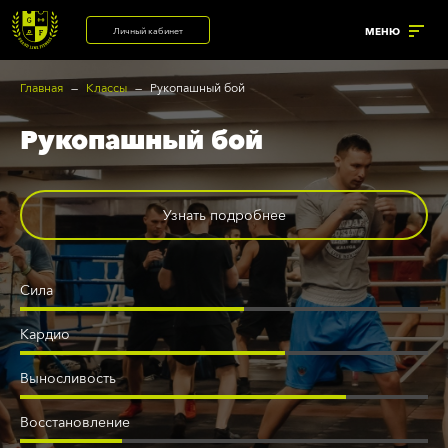
Личный кабинет
МЕНЮ
Главная
Классы
Рукопашный бой
Рукопашный бой
УСЛУГИ
ренажерный зал
Корпоративный фитнес
Узнать подробнее
Солярий с коллагеновыми
астольный теннис
лампами
рупповые программы
Солярий
Сила
нализатор состава тела
Массажный кабинет
Кардио
анный комплекс
Выносливость
Восстановление