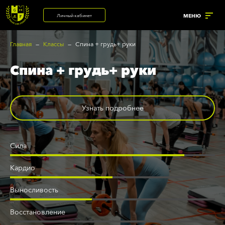
Личный кабинет
МЕНЮ
Главная
Классы
Спина + грудь+ руки
Спина + грудь+ руки
УСЛУГИ
ренажерный зал
Корпоративный фитнес
Узнать подробнее
Солярий с коллагеновыми
астольный теннис
лампами
рупповые программы
Солярий
Сила
нализатор состава тела
Массажный кабинет
Кардио
анный комплекс
Выносливость
Восстановление