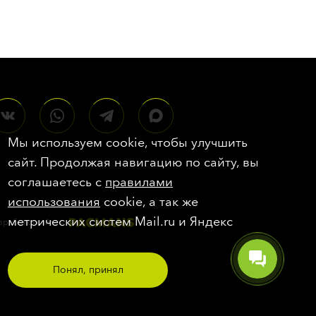
Мы используем cookie, чтобы улучшить
сайт. Продолжая навигацию по сайту, вы
соглашаетесь с
правилами
использования
cookie, а так же
метрических систем Mail.ru и Яндекс
зработка сайта
—
Понял, принял