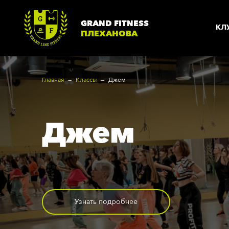
GRAND FITNESS
КЛ
ПЛЕХАНОВА
Главная
Классы
Джем
О КЛУБЕ
Джем
Плеханова
Т
Вакансии
Н
Согласие
Г
Техника безопасности
А
Узнать подробнее
Политика
Б