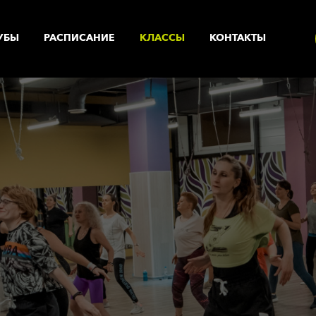
УБЫ
РАСПИСАНИЕ
КЛАССЫ
КОНТАКТЫ
УСЛУГИ
ренажерный зал
Корпоративный фитнес
Солярий с коллагеновыми
астольный теннис
лампами
рупповые программы
Солярий
нализатор состава тела
Массажный кабинет
анный комплекс