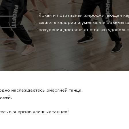
Яркая и позитивная жиросжигающая кар
сжигать калории и уменьшать объемы ва
похудения доставляет столько удовольс
одно наслаждаетесь энергией танца.
илей.
тесь в энергию уличных танцев!