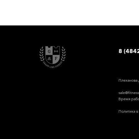
8 (484
Плеханова 
sale@fitnes
Время работ
Политика в