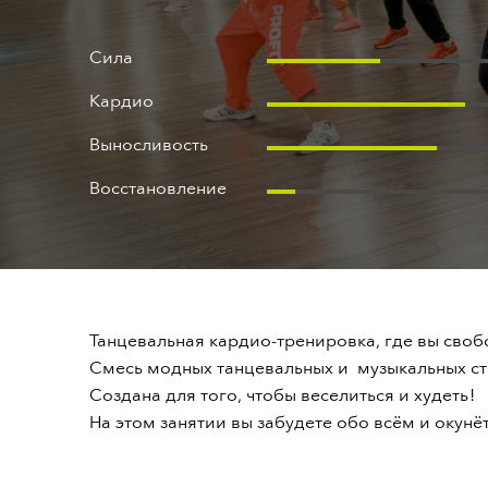
Правила
Оферта
Сила
Кардио
Выносливость
Восстановление
Танцевальная кардио-тренировка, где вы своб
Смесь модных танцевальных и музыкальных ст
Создана для того, чтобы веселиться и худеть
!
На этом занятии вы забудете обо всём и окунё