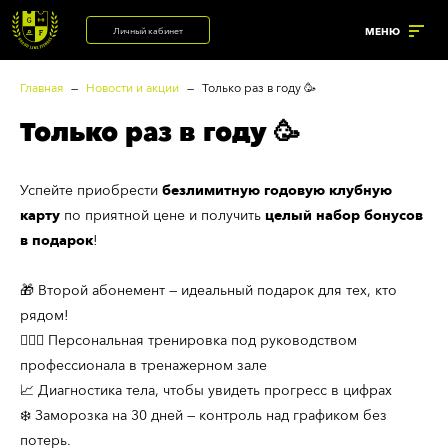
Личный кабинет
МЕНЮ
Главная
Новости и акции
Только раз в году 🥳
Только раз в году 🥳
УСЛУГИ
Успейте приобрести
безлимитную годовую клубную
ренажерный зал
Корпоративный фитнес
карту
по приятной цене и получить
целый набор бонусов
Солярий с коллагеновыми
астольный теннис
в подарок
!
лампами
рупповые программы
Солярий
🎁 Второй абонемент — идеальный подарок для тех, кто
нализатор состава тела
рядом!
Массажный кабинет
анный комплекс
🏋🏻‍♀️ Персональная тренировка под руководством
профессионала в тренажерном зале
📈 Диагностика тела, чтобы увидеть прогресс в цифрах
❄️ Заморозка на 30 дней — контроль над графиком без
потерь.