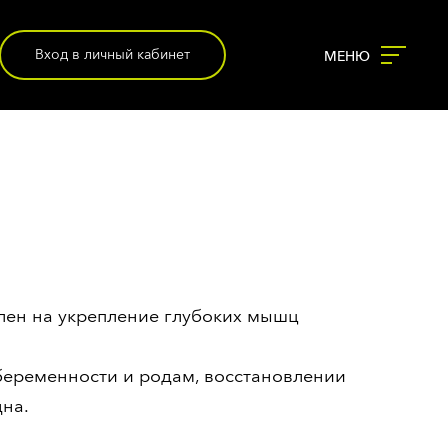
Вход в личный кабинет
МЕНЮ
КОМАНДА
РАСПИСАНИЕ
лен на укрепление глубоких мышц
КЛАССЫ
беременности и родам, восстановлении
ЗОНЫ
дна.