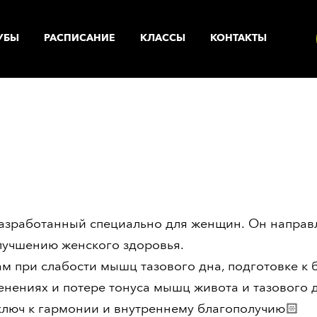
УБЫ
РАСПИСАНИЕ
КЛАССЫ
КОНТАКТЫ
УСЛУГИ
ренажерный зал
Корпоративный фитнес
Солярий с коллагеновыми
астольный теннис
лампами
разработанный специально для женщин. Он направ
рупповые программы
улучшению женского здоровья.
Солярий
 при слабости мышц тазового дна, подготовке к 
нализатор состава тела
Массажный кабинет
енениях и потере тонуса мышц живота и тазового 
анный комплекс
 ключ к гармонии и внутреннему благополучию
🏻