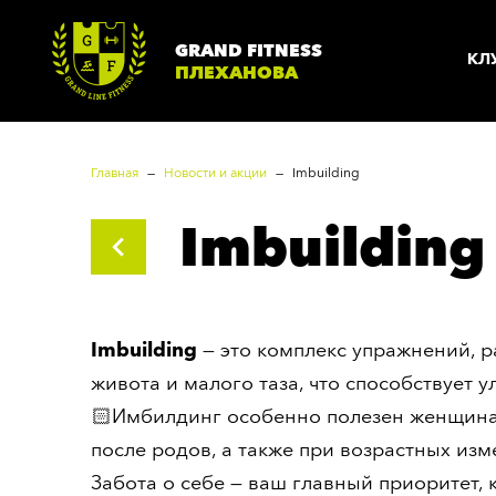
GRAND FITNESS
КЛ
ПЛЕХАНОВА
Главная
Новости и акции
Imbuilding
О КЛУБЕ
Imbuilding
Плеханова
Т
Вакансии
Н
Imbuilding
— это комплекс упражнений, 
Согласие
Г
живота и малого таза, что способствует 
🏻Имбилдинг особенно полезен женщинам
Техника безопасности
А
после родов, а также при возрастных изм
Политика
Б
Забота о себе — ваш главный приоритет,