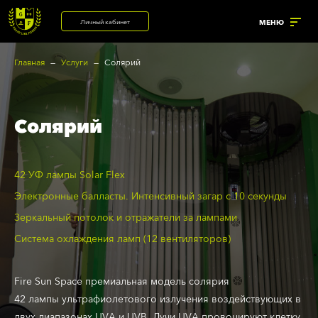
Личный кабинет
МЕНЮ
Главная
Услуги
Солярий
УСЛУГИ
Солярий
ренажерный зал
Крытая автостоянка
ерсональные тренировки
Солярий
42 УФ лампы Solar Flex
нализатор состава тела
Электронные балласты. Интенсивный загар с 10 секунды
Зеркальный потолок и отражатели за лампами
Система охлаждения ламп (12 вентиляторов)
Fire Sun Space премиальная модель солярия
42 лампы ультрафиолетового излучения воздействующих в
двух диапазонах UVA и UVB. Лучи UVA провоцируют клетку