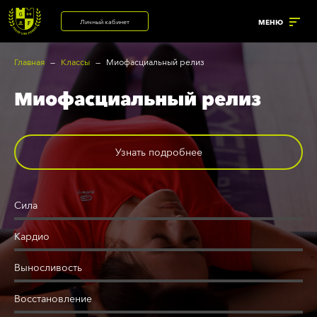
Личный кабинет
МЕНЮ
Главная
Классы
Миофасциальный релиз
Миофасциальный релиз
УСЛУГИ
ренажёрный зал
Солярий
Узнать подробнее
ерсональные тренировки
Корпоративный фитнес
рупповые программы
Детский центр
Сила
нализатор состава тела
Велостудия
Кардио
Выносливость
Восстановление